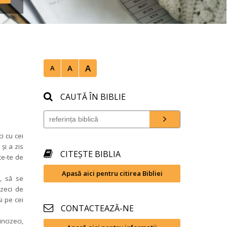
A
A
A
CAUTĂ ÎN BIBLIE
 cu cei 
i a zis 
CITEȘTE BIBLIA
e-te de 
Apasă aici pentru citirea Bibliei
 să se 
zeci de 
i pe cei 
CONTACTEAZĂ-NE
cizeci, 