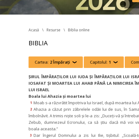
Reg
în v
tran
Acasă
Resurse
Biblia online
BIBLIA
Cartea:
2 Împărați
 
Capitolul:
1
 
Com
ŞIRUL ÎMPĂRAŢILOR LUI IUDA ŞI ÎMPĂRAŢILOR LUI ISRA
IOSAFAT ŞI MOARTEA LUI AHAB PÂNĂ LA NIMICIREA ÎM
LUI ISRAEL
Boala lui Ahazia şi moartea lui
Moab s-a răzvrătit împotriva lui Israel, după moartea lui
1
Ahazia a căzut prin zăbrelele odăii lui de sus, în Samari
2
îmbolnăvit. A trimis nişte soli şi le-a zis: „Duceţi-vă şi întreba
Zebub, dumnezeul Ecronului, ca să ştiu dacă mă voi vi
boala aceasta.”
Dar îngerul Domnului a zis lui Ilie, tişbitul: „Scoală-te
3