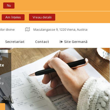
Nu
 
Vreau detalii
Am înțele
ilor divine
 
Maculangasse 9, 1220 Viena, Austria
Secretariat
Contact
Site Germană
 
 
 
e 
 
și 