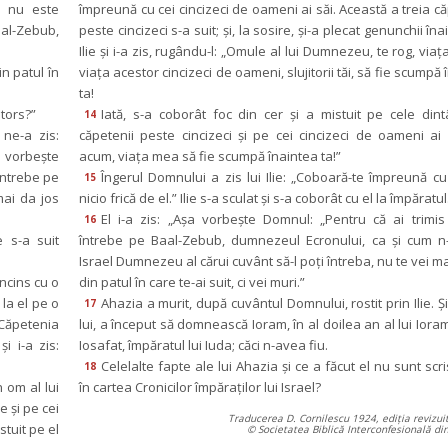
e nu este 
împreună cu cei cincizeci de oameni ai săi. Această a treia că
l-Zebub, 
peste cincizeci s-a suit; şi, la sosire, şi-a plecat genunchii înai
Ilie şi i-a zis, rugându-l: „Omule al lui Dumnezeu, te rog, viaţ
 patul în 
viaţa acestor cincizeci de oameni, slujitorii tăi, să fie scumpă 
ta!
ntors?”
Iată, s-a coborât foc din cer şi a mistuit pe cele dint
14
ne-a zis: 
căpetenii peste cincizeci şi pe cei cincizeci de oameni ai l
a vorbeşte 
acum, viaţa mea să fie scumpă înaintea ta!”
ntrebe pe 
Îngerul Domnului a zis lui Ilie: „Coboară-te împreună cu e
15
ai da jos 
nicio frică de el.” Ilie s-a sculat şi s-a coborât cu el la împăratul
El i-a zis: „Aşa vorbeşte Domnul: „Pentru că ai trimis 
16
 s-a suit 
întrebe pe Baal-Zebub, dumnezeul Ecronului, ca şi cum n-a
Israel Dumnezeu al cărui cuvânt să-l poţi întreba, nu te vei mai
ncins cu o 
din patul în care te-ai suit, ci vei muri.”
 la el pe o 
Ahazia a murit, după cuvântul Domnului, rostit prin Ilie. Şi 
17
Căpetenia 
lui, a început să domnească Ioram, în al doilea an al lui Ioram, 
 i-a zis: 
Iosafat, împăratul lui Iuda; căci n-avea fiu.
Celelalte fapte ale lui Ahazia şi ce a făcut el nu sunt scri
18
 om al lui 
în cartea Cronicilor împăraţilor lui Israel?
 şi pe cei 
Traducerea D. Cornilescu 1924, ediția revizui
tuit pe el 
© Societatea Biblică Interconfesională d