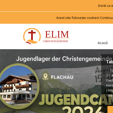
Doriti ca
Acest site foloseşte cookies! Continu
Acasă
Tab
 Tab
21 
Flac
Han
( ht
Tiner
us €
Voll
Form