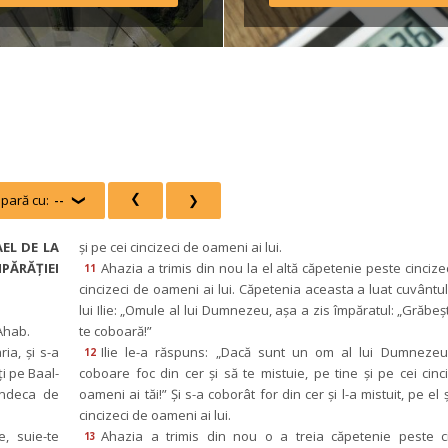
ulamentul taberei *Având 
edere că o parte din 
sportul […]
pară cu:
--
 
 
EL DE LA 
şi pe cei cincizeci de oameni ai lui.
PĂRĂŢIEI 
Ahazia a trimis din nou la el altă căpetenie peste cincizeci
11
cincizeci de oameni ai lui. Căpetenia aceasta a luat cuvântul ş
lui Ilie: „Omule al lui Dumnezeu, aşa a zis împăratul: „Grăbeşt
 Ahab.
te coboară!”
a, şi s-a 
Ilie le-a răspuns: „Dacă sunt un om al lui Dumnezeu,
12
ţi pe Baal-
coboare foc din cer şi să te mistuie, pe tine şi pe cei cinci
ndeca de 
oameni ai tăi!” Şi s-a coborât for din cer şi l-a mistuit, pe el ş
cincizeci de oameni ai lui.
, suie-te 
Ahazia a trimis din nou o a treia căpetenie peste cin
13