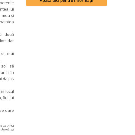
Apasă aici pentru informații
petenie 
ntea lui 
a mea şi 
înaintea 
âi două 
or: dar 
l, n-ai 
.
soli să 
r fi în 
 da jos 
în locul 
fiul lui 
se oare 
tă în 2014
in România