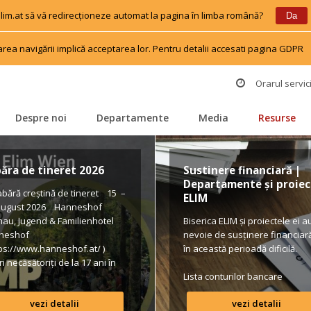
 elim.at să vă redirecționeze automat la pagina în limba română?
 
 
Da
area navigării implică acceptarea lor. Pentru detalii accesati pagina GDPR
 
Orarul servici
Despre noi
Departamente
Media
Resurse
 
 
 
 
ăra de tineret 2026
Sustinere financiară | 
Departamente și proiect
ără creștină de tineret 15 – 
ELIM
august 2026 Hanneshof 
hau, Jugend & Familienhotel 
Biserica ELIM și proiectele ei au
neshof 
nevoie de susținere financiară 
tps://www.hanneshof.at/ ) 
în această perioadă dificilă.
i necăsătoriți de la 17 ani în 
 420/ p.P. (inclusiv 
Lista conturilor bancare
pension, activități, transport*) 
vezi detalii
vezi detalii
ular de înscriere 