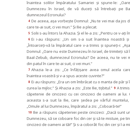
înaintea solilor împăratului Samariei şi spune-le: „Oar
Dumnezeu în Israel, de vă duceţi să întrebaţi pe Baa
dumnezeul Ecronului?
De aceea, aşa vorbeşte Domnul: „Nu te vei mai da jos din
4
care te-ai suit, ci vei muri.” Şi Ilie a plecat.
Solii s-au întors la Ahazia. Şi el le-a zis: „Pentru ce v-aţi î
5
Ei i-au răspuns: „Un om s-a suit înaintea noastră şi 
6
„Întoarceţi-vă la împăratul care v-a trimis şi spuneţi-i: „Aş
Domnul: „Oare nu este Dumnezeu în Israel, de trimiteţi să î
Baal-Zebub, dumnezeul Ecronului? De aceea, nu te vei m
din patul în care te-ai suit, ci vei muri.”
Ahazia le-a zis: „Ce înfăţişare avea omul acela care
7
înaintea voastră şi v-a spus aceste cuvinte?”
Ei au răspuns: „Era un om îmbrăcat cu o manta de păr şi î
8
curea la mijloc.” Şi Ahazia a zis: „Este Ilie, tişbitul.”
A trimis
9
căpetenie de cincizeci cu cei cincizeci de oameni ai lui. 
aceasta s-a suit la Ilie, care şedea pe vârful muntelui, şi
„Omule al lui Dumnezeu, împăratul a zis: „Coboară-te!”
Ilie a răspuns căpeteniei peste cincizeci: „Dacă sunt un
10
Dumnezeu, să se coboare foc din cer şi să te mistuie, pe tine
cincizeci de oameni ai tăi!” Şi s-a coborât foc din cer şi l-a mis