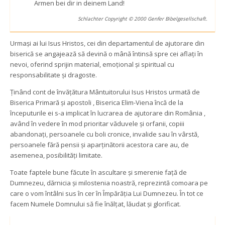
Armen bei dir in deinem Land!
Schlachter Copyright © 2000 Genfer Bibelgesellschaft.
Urmași ai lui Isus Hristos, cei din departamentul de ajutorare din 
biserică se angajează să devină o mână întinsă spre cei aflați în 
nevoi, oferind sprijin material, emoțional și spiritual cu 
responsabilitate și dragoste.
Ținând cont de învățătura Mântuitorului Isus Hristos urmată de 
Biserica Primară și apostoli , Biserica Elim-Viena încă de la 
începuturile ei s-a implicat în lucrarea de ajutorare din România , 
având în vedere în mod prioritar văduvele și orfanii, copiii 
abandonați, persoanele cu boli cronice, invalide sau în vârstă, 
persoanele fără pensii și aparținătorii acestora care au, de 
asemenea, posibilități limitate.
Toate faptele bune făcute în ascultare și smerenie față de 
Dumnezeu, dărnicia și milostenia noastră, reprezintă comoara pe 
care o vom întâlni sus în cer în Împărăția Lui Dumnezeu. În tot ce 
facem Numele Domnului să fie înălțat, lăudat și glorificat.