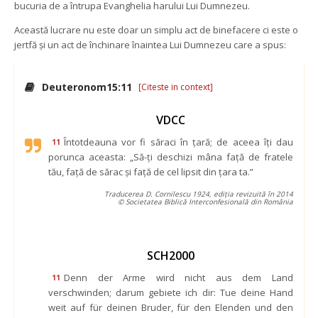
bucuria de a întrupa Evanghelia harului Lui Dumnezeu.
Această lucrare nu este doar un simplu act de binefacere ci este o 
jertfă și un act de închinare înaintea Lui Dumnezeu care a spus:
 
Deuteronom15:11
 
[Citeste in context]
VDCC
Întotdeauna vor fi săraci în ţară; de aceea îţi dau 
11
porunca aceasta: „Să-ţi deschizi mâna faţă de fratele 
tău, faţă de sărac şi faţă de cel lipsit din ţara ta.”
Traducerea D. Cornilescu 1924, ediția revizuită în 2014
© Societatea Biblică Interconfesională din România
SCH2000
Denn der Arme wird nicht aus dem Land 
11
verschwinden; darum gebiete ich dir: Tue deine Hand 
weit auf für deinen Bruder, für den Elenden und den 