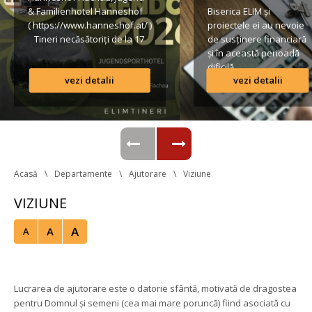
& Familienhotel Hanneshof 
Biserica ELIM și 
( https://www.hanneshof.at/ ) 
proiectele ei au nevoie 
 Tineri necăsătoriți de la 17 
de susținere financiară 
ani în sus € 420/ p.P. 
și în această perioadă 
(inclusiv Vollpension, 
dificilă.
vezi detalii
vezi detalii
activități, transport*) 
Formular de înscriere 
Lista conturilor bancare
Regulamentul taberei 
 *Având în vedere că o parte 
din transportul […]
Acasă
Departamente
Ajutorare
Viziune
VIZIUNE
A
A
A
 
Lucrarea de ajutorare este o datorie sfântă, motivată de dragostea 
pentru Domnul și semeni (cea mai mare poruncă) fiind asociată cu 