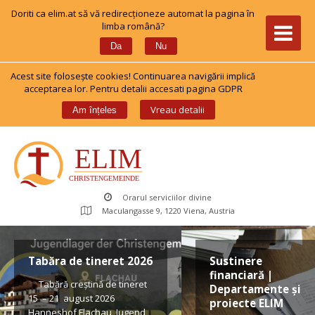
Doriti ca elim.at să vă redirecționeze automat la pagina în 
limba română?
 
Da
Nu
Acest site foloseşte cookies! Continuarea navigării implică 
acceptarea lor. Pentru detalii accesati pagina GDPR
 
Vreau detalii
Am înțele
Orarul serviciilor divine
Maculangasse 9, 1220 Viena, Austria
Tabăra de tineret 2026
Sustinere 
financiară | 
 Tabără creștină de tineret 
Departamente și 
15 – 21 august 2026 
proiecte ELIM
Hanneshof Flachau, Jugend 