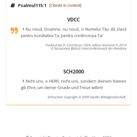
 
Psalmul115:1
 
[Citeste in context]
VDCC
Nu nouă, Doamne, nu nouă, ci Numelui Tău dă slavă 
1
pentru bunătatea Ta, pentru credincioşia Ta!
Traducerea D. Cornilescu 1924, ediția revizuită în 2014
© Societatea Biblică Interconfesională din România
SCH2000
Nicht uns, o HERR, nicht uns, sondern deinem Namen 
1
gib Ehre, um deiner Gnade und Treue willen!
Schlachter Copyright © 2000 Genfer Bibelgesellschaft.
 