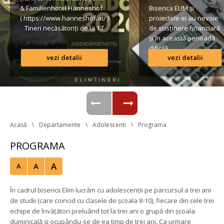
& Familienhotel Hanneshof 
Biserica ELIM și 
( https://www.hanneshof.at/ ) 
proiectele ei au nevoie 
 Tineri necăsătoriți de la 17 
de susținere financiară 
ani în sus € 420/ p.P. 
și în această perioadă 
(inclusiv Vollpension, 
dificilă.
vezi detalii
vezi detalii
activități, transport*) 
Formular de înscriere 
Lista conturilor bancare
Regulamentul taberei 
 *Având în vedere că o parte 
din transportul […]
Acasă
Departamente
Adolescenti
Programa
PROGRAMA
A
A
A
În cadrul bisericii Elim lucrăm cu adolescenții pe parcursul a trei ani 
de studii (care coincid cu clasele de școala 8-10), fiecare din cele trei 
echipe de învățători preluând tot la trei ani o grupă din școala 
duminicală și ocupându-se de ea timp de trei ani. Ca urmare 