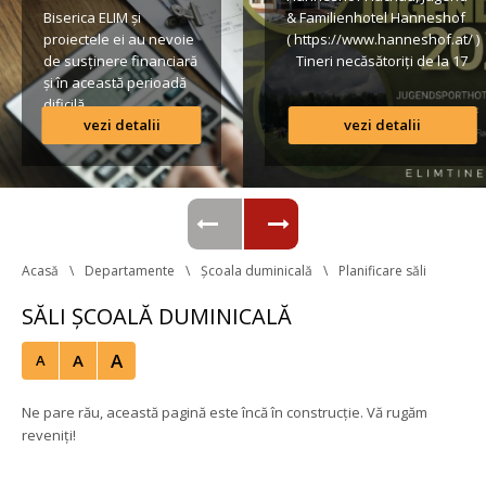
Biserica ELIM și 
& Familienhotel Hanneshof 
proiectele ei au nevoie 
( https://www.hanneshof.at/ ) 
de susținere financiară 
 Tineri necăsătoriți de la 17 
și în această perioadă 
ani în sus € 420/ p.P. 
dificilă.
(inclusiv Vollpension, 
vezi detalii
vezi detalii
activități, transport*) 
Lista conturilor bancare
Formular de înscriere 
Regulamentul taberei 
 *Având în vedere că o parte 
din transportul […]
Acasă
Departamente
Școala duminicală
Planificare săli
SĂLI ȘCOALĂ DUMINICALĂ
A
A
A
Ne pare rău, această pagină este încă în construcție. Vă rugăm 
reveniți!