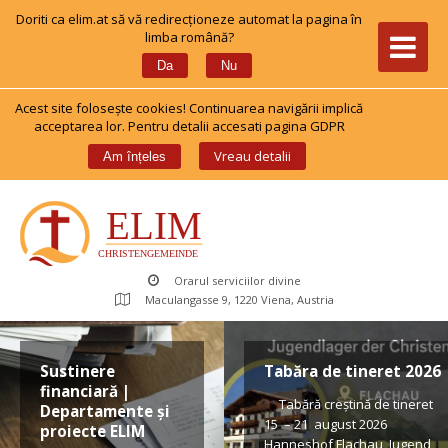
Doriti ca elim.at să vă redirecționeze automat la pagina în 
limba română?
 
Da
Nu
Acest site foloseşte cookies! Continuarea navigării implică 
acceptarea lor. Pentru detalii accesati pagina GDPR
 
Vreau detalii
Am înțele
Orarul serviciilor divine
Maculangasse 9, 1220 Viena, Austria
Sustinere 
Tabăra de tineret 2026
financiară | 
 Tabără creștină de tineret 
Departamente și 
15 – 21 august 2026 
proiecte ELIM
Hanneshof Flachau, Jugend 