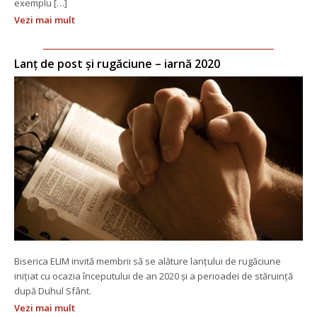
exemplu […]
Vezi mai mult
Lanț de post și rugăciune – iarnă 2020
Biserica ELIM invită membrii să se alăture lanțului de rugăciune 
inițiat cu ocazia începutului de an 2020 și a perioadei de stăruință 
după Duhul Sfânt.
Vezi mai mult