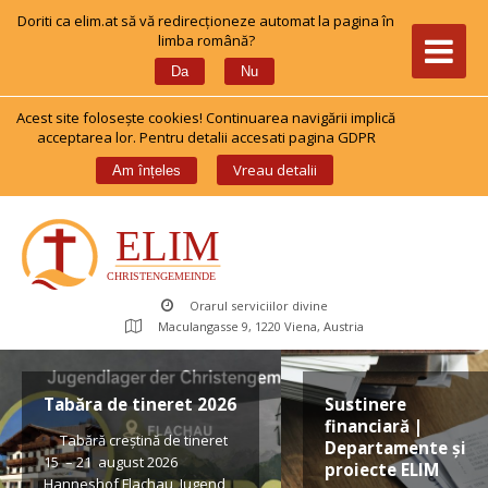
Doriti ca elim.at să vă redirecționeze automat la pagina în 
limba română?
 
Da
Nu
Acest site foloseşte cookies! Continuarea navigării implică 
acceptarea lor. Pentru detalii accesati pagina GDPR
 
Vreau detalii
Am înțele
Orarul serviciilor divine
Maculangasse 9, 1220 Viena, Austria
Tabăra de tineret 2026
Sustinere 
financiară | 
 Tabără creștină de tineret 
Departamente și 
15 – 21 august 2026 
proiecte ELIM
Hanneshof Flachau, Jugend 