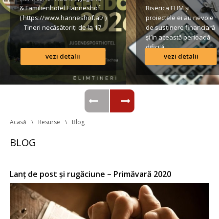
& Familienhotel Hanneshof 
Biserica ELIM și 
( https://www.hanneshof.at/ ) 
proiectele ei au nevoie 
 Tineri necăsătoriți de la 17 
de susținere financiară 
ani în sus € 420/ p.P. 
și în această perioadă 
(inclusiv Vollpension, 
dificilă.
vezi detalii
vezi detalii
activități, transport*) 
Formular de înscriere 
Lista conturilor bancare
Regulamentul taberei 
 *Având în vedere că o parte 
din transportul […]
Acasă
Resurse
Blog
BLOG
Lanț de post și rugăciune – Primăvară 2020