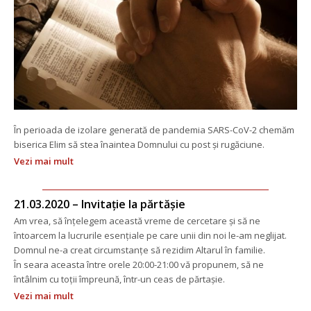
În perioada de izolare generată de pandemia SARS-CoV-2 chemăm 
biserica Elim să stea înaintea Domnului cu post și rugăciune.
Vezi mai mult
21.03.2020 – Invitație la părtășie
Am vrea, să înțelegem această vreme de cercetare și să ne 
întoarcem la lucrurile esențiale pe care unii din noi le-am neglijat. 
Domnul ne-a creat circumstanțe să rezidim Altarul în familie.
 În seara aceasta între orele 20:00-21:00 vă propunem, să ne 
întâlnim cu toții împreună, într-un ceas de părtașie.
Vezi mai mult