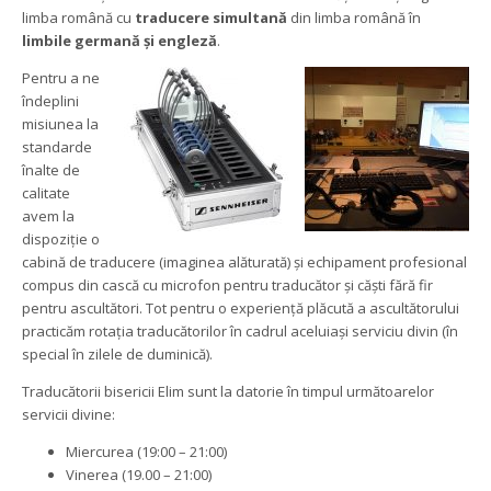
limba română cu 
traducere simultană 
din limba română în 
limbile germană și engleză
.
Pentru a ne 
îndeplini 
misiunea la 
tandarde 
înalte de 
calitate 
avem la 
dispoziție o 
cabină de traducere (imaginea alăturată) și echipament profesional 
compus din cască cu microfon pentru traducător și căști fără fir 
pentru ascultători. Tot pentru o experiență plăcută a ascultătorului 
practicăm rotația traducătorilor în cadrul aceluiași serviciu divin (în 
pecial în zilele de duminică).
Traducătorii bisericii Elim sunt la datorie în timpul următoarelor 
ervicii divine:
Miercurea (19:00 – 21:00)
Vinerea (19.00 – 21:00)