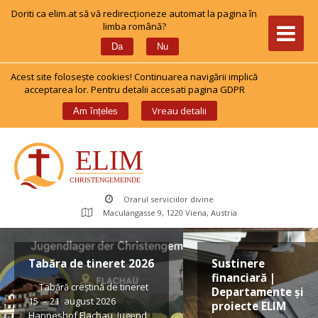
Doriti ca elim.at să vă redirecționeze automat la pagina în 
limba română?
 
Da
Nu
Acest site foloseşte cookies! Continuarea navigării implică 
acceptarea lor. Pentru detalii accesati pagina GDPR
 
Vreau detalii
Am înțele
Orarul serviciilor divine
Maculangasse 9, 1220 Viena, Austria
Tabăra de tineret 2026
Sustinere 
financiară | 
 Tabără creștină de tineret 
Departamente și 
15 – 21 august 2026 
proiecte ELIM
Hanneshof Flachau, Jugend 