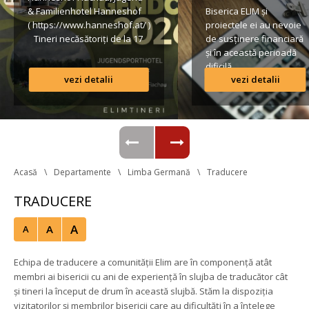
& Familienhotel Hanneshof 
Biserica ELIM și 
( https://www.hanneshof.at/ ) 
proiectele ei au nevoie 
 Tineri necăsătoriți de la 17 
de susținere financiară 
ani în sus € 420/ p.P. 
și în această perioadă 
(inclusiv Vollpension, 
dificilă.
vezi detalii
vezi detalii
activități, transport*) 
Formular de înscriere 
Lista conturilor bancare
Regulamentul taberei 
 *Având în vedere că o parte 
din transportul […]
Acasă
Departamente
Limba Germană
Traducere
TRADUCERE
A
A
A
Echipa de traducere a comunității Elim are în componență atât 
membri ai bisericii cu ani de experiență în slujba de traducător cât 
și tineri la început de drum în această slujbă. Stăm la dispoziția 
vizitatorilor și membrilor bisericii care au dificultăți în a înțelege 