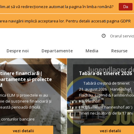
 elim.at să vă redirecționeze automat la pagina în limba română?
 
 
Da
area navigării implică acceptarea lor. Pentru detalii accesati pagina GDPR
 
Orarul servici
Despre noi
Departamente
Media
Resurse
 
 
 
 
tinere financiară | 
Tabăra de tineret 2026
artamente și proiecte 
 Tabără creștină de tineret 1
M
21 august 2026 Hanneshof 
rica ELIM și proiectele ei au 
Flachau, Jugend & Familienhote
ie de susținere financiară și 
Hanneshof 
ceastă perioadă dificilă.
( https://www.hanneshof.at/ )
Tineri necăsătoriți de la 17 ani î
a conturilor bancare
us € 420/ p.P. (inclusiv 
Vollpension, activități, transpo
vezi detalii
vezi detalii
Formular de înscriere 