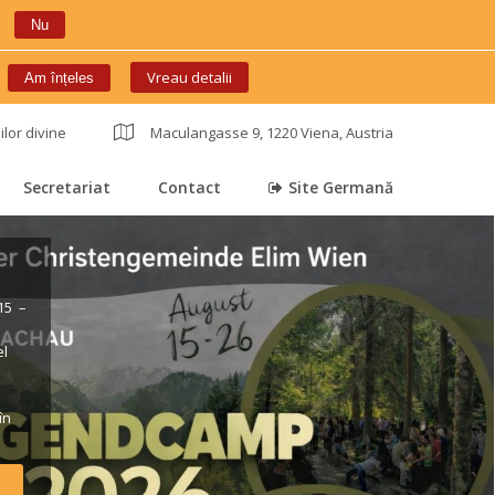
Nu
 
Vreau detalii
Am înțele
ilor divine
 
Maculangasse 9, 1220 Viena, Austria
Secretariat
Contact
Site Germană
 
 
 
5 – 
l 
 
n 
rt*) 