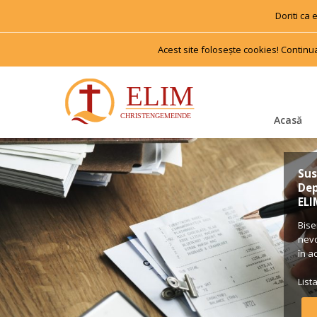
Doriti ca
Acest site foloseşte cookies! Continu
Acasă
Sus
Dep
ELI
Bise
nevo
în a
List