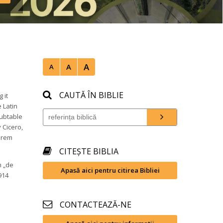
nd 
A
A
A
CAUTĂ ÎN BIBLIE
it 
Latin 
ubtable 
Cicero, 
orem 
CITEȘTE BIBLIA
 „de 
Apasă aici pentru citirea Bibliei
14 
CONTACTEAZĂ-NE