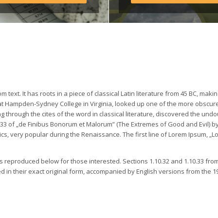
Regulamentul taberei *Avâ
în vedere că o parte din 
transportul […]
ext. It has roots in a piece of classical Latin literature from 45 BC, making 
 at Hampden-Sydney College in Virginia, looked up one of the more obscure 
through the cites of the word in classical literature, discovered the undo
3 of „de Finibus Bonorum et Malorum” (The Extremes of Good and Evil) by 
thics, very popular during the Renaissance. The first line of Lorem Ipsum, „L
 reproduced below for those interested. Sections 1.10.32 and 1.10.33 from
in their exact original form, accompanied by English versions from the 19