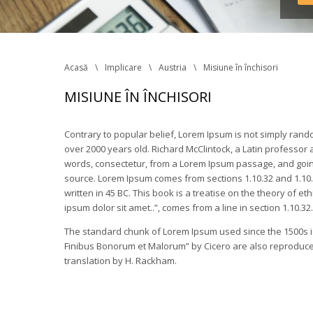
Acasă
Implicare
Austria
Misiune în închisori
MISIUNE ÎN ÎNCHISORI
Contrary to popular belief, Lorem Ipsum is not simply random t
over 2000 years old. Richard McClintock, a Latin professor
words, consectetur, from a Lorem Ipsum passage, and going 
ource. Lorem Ipsum comes from sections 1.10.32 and 1.10.3
written in 45 BC. This book is a treatise on the theory of e
ipsum dolor sit amet..”, comes from a line in section 1.10.32.
The standard chunk of Lorem Ipsum used since the 1500s is
Finibus Bonorum et Malorum” by Cicero are also reproduced 
translation by H. Rackham.