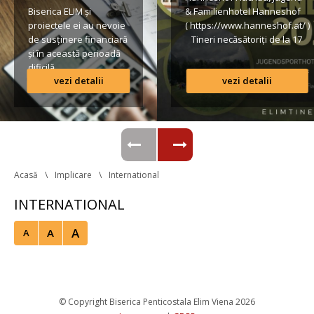
Biserica ELIM și 
& Familienhotel Hanneshof 
proiectele ei au nevoie 
( https://www.hanneshof.at/ ) 
de susținere financiară 
 Tineri necăsătoriți de la 17 
și în această perioadă 
ani în sus € 420/ p.P. 
dificilă.
(inclusiv Vollpension, 
vezi detalii
vezi detalii
activități, transport*) 
Lista conturilor bancare
Formular de înscriere 
Regulamentul taberei 
 *Având în vedere că o parte 
din transportul […]
Acasă
Implicare
International
INTERNATIONAL
A
A
A
 © Copyright Biserica Penticostala Elim Viena 2026 