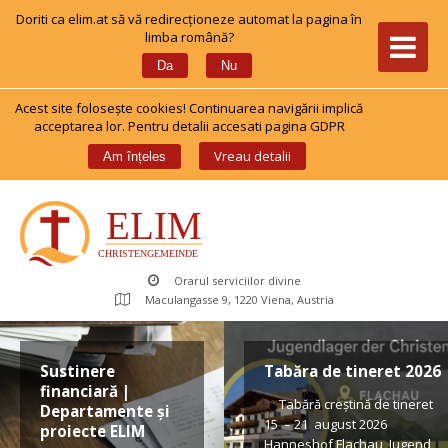
Doriti ca elim.at să vă redirecționeze automat la pagina în 
limba română?
 
Da
Nu
Acest site foloseşte cookies! Continuarea navigării implică 
acceptarea lor. Pentru detalii accesati pagina GDPR
 
Vreau detalii
Am înțele
Orarul serviciilor divine
Maculangasse 9, 1220 Viena, Austria
Sustinere 
Tabăra de tineret 2026
financiară | 
 Tabără creștină de tineret 
Departamente și 
15 – 21 august 2026 
proiecte ELIM
Hanneshof Flachau, Jugend 