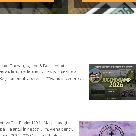
ulamentul taberei *Având 
edere că o parte din 
sportul […]
of Flachau, Jugend & Familienhotel 
 de la 17 ani în sus € 420/ p.P. (inclusiv 
re Regulamentul taberei *Având în vedere că 
triva Ta!“ Psalm 119:11 Mai jos aveți 
pa „Talantul în negoț” Elim, Viena pentru 
Negoț 2024-2025 (Arhivă) Talantul în 