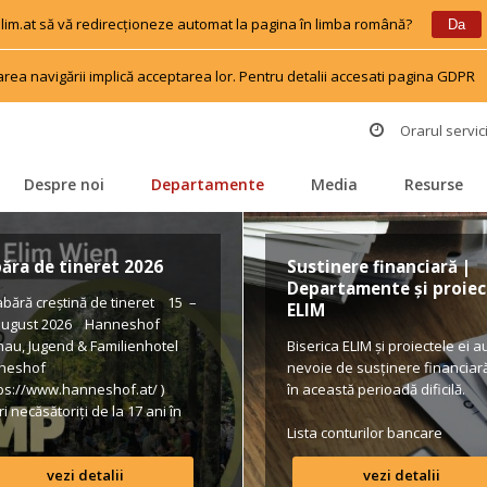
 elim.at să vă redirecționeze automat la pagina în limba română?
 
 
Da
area navigării implică acceptarea lor. Pentru detalii accesati pagina GDPR
 
Orarul servici
Despre noi
Departamente
Media
Resurse
 
 
 
 
ăra de tineret 2026
Sustinere financiară | 
Departamente și proiect
ără creștină de tineret 15 – 
ELIM
august 2026 Hanneshof 
hau, Jugend & Familienhotel 
Biserica ELIM și proiectele ei au
neshof 
nevoie de susținere financiară 
tps://www.hanneshof.at/ ) 
în această perioadă dificilă.
i necăsătoriți de la 17 ani în 
 420/ p.P. (inclusiv 
Lista conturilor bancare
pension, activități, transport*) 
vezi detalii
vezi detalii
ular de înscriere 