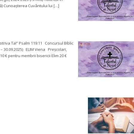
ă) Cunoașterea Cuvântului lui […]
triva Ta!“ Psalm 119:11 Concursul Biblic 
 – 30.09.2025) ELIM Viena Preșcolari, 
10 € pentru membrii bisericii Elim 20 € 