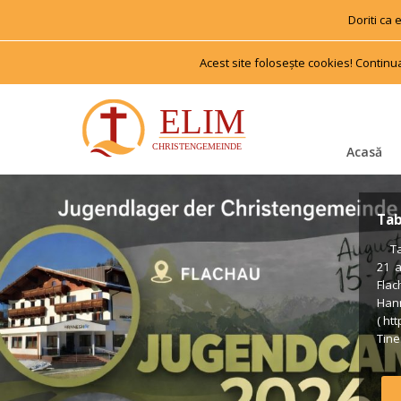
Doriti ca
Acest site foloseşte cookies! Continu
Acasă
Tab
 Tab
21 
Flac
Han
( ht
Tiner
us €
Voll
Form