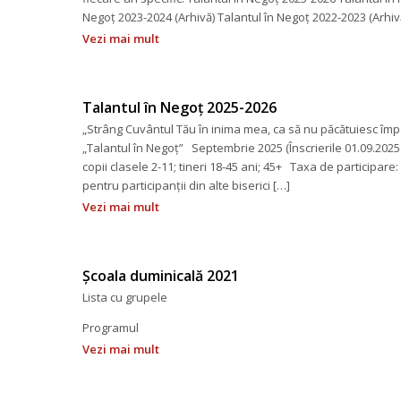
Negoț 2023-2024 (Arhivă) Talantul în Negoț 2022-2023 (Arhiv
Vezi mai mult
Talantul în Negoț 2025-2026
„Strâng Cuvântul Tău în inima mea, ca să nu păcătuiesc împo
„Talantul în Negoț” Septembrie 2025 (Înscrierile 01.09.2025
copii clasele 2-11; tineri 18-45 ani; 45+ Taxa de participare: 
pentru participanții din alte biserici […]
Vezi mai mult
Școala duminicală 2021
Lista cu grupele
Programul
Vezi mai mult