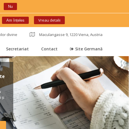
Nu
 
Vreau detalii
Am înțele
ilor divine
 
Maculangasse 9, 1220 Viena, Austria
Secretariat
Contact
Site Germană
 
 
 
e 
 
și 