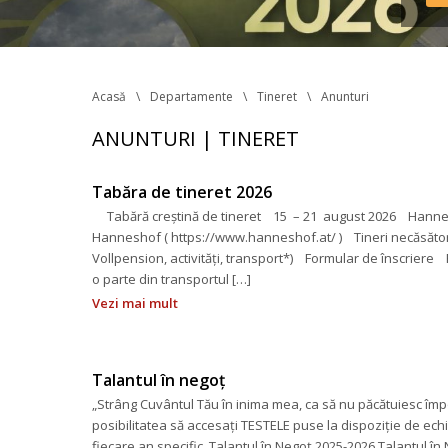
Reg
în v
tran
Acasă
Departamente
Tineret
Anunturi
ANUNTURI | TINERET
Tabăra de tineret 2026
 Tabără creștină de tineret 15 – 21 august 2026 Hannesh
Hanneshof ( https://www.hanneshof.at/ ) Tineri necăsătoriți
Vollpension, activități, transport*) Formular de înscrie
o parte din transportul […]
Vezi mai mult
Talantul în negoț
„Strâng Cuvântul Tău în inima mea, ca să nu păcătuiesc împo
posibilitatea să accesați TESTELE puse la dispoziție de echi
fiecare an specific. Talantul în Negoț 2025-2026 Talantul în 