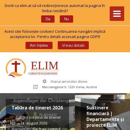
Doriti ca elim.at să vă redirecționeze automat la pagina în 
limba română?
 
Da
Nu
Acest site foloseşte cookies! Continuarea navigării implică 
acceptarea lor. Pentru detalii accesati pagina GDPR
 
Vreau detalii
Am înțele
Orarul serviciilor divine
Maculangasse 9, 1220 Viena, Austria
Tabăra de tineret 2026
Sustinere 
financiară | 
 Tabără creștină de tineret 
Departamente și 
15 – 21 august 2026 
proiecte ELIM
Hanneshof Flachau, Jugend 