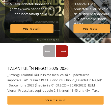
& Familienhotel Hanneshof 
Biserica ELIM și 
( https://www.hanneshof.at/ ) 
proiectele ei au nevoie 
 Tineri necăsătoriți de la 17 
de susținere financiară 
ani în sus € 420/ p.P. 
și în această perioadă 
(inclusiv Vollpension, 
dificilă.
vezi detalii
vezi detalii
activități, transport*) 
Formular de înscriere 
Lista conturilor bancare
Regulamentul taberei 
 *Având în vedere că o parte 
din transportul […]
TALANTUL ÎN NEGOȚ 2025-2026
„Strâng Cuvântul Tău în inima mea, ca să nu păcătuiesc 
2
împotriva Ta!“ Psalm 119:11 Concursul Biblic „Talantul în Negoț” 
A
 Septembrie 2025 (Înscrierile 01.09.2025 – 30.09.2025) ELIM 
Viena Preșcolari, copii clasele 2-11; tineri 18-45 ani; 45+ Taxa 
de participare: 10 € pentru membrii bisericii Elim 20 € pentru 
Vezi mai mult
participanții din alte biserici […]