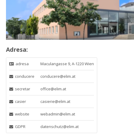
Adresa:
 adresa
Maculangasse 9, A-1220 Wien
 
 conducere
conducere@elim.at
 
 secretar
office@elim.at
 
 casier
casierie@elim.at
 
 website
webadmin@elim.at
 
 GDPR
datenschutz@elim.at
 