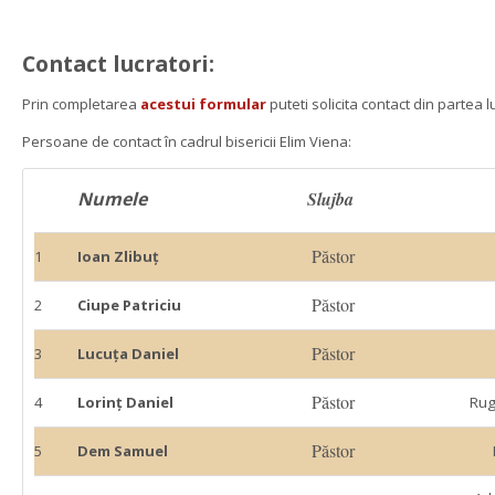
 
Contact lucratori:
Prin completarea 
acestui formular
 puteti solicita contact din partea lu
Persoane de contact în cadrul bisericii Elim Viena:
Numele
Slujba 
Păstor
1
Ioan Zlibuț
Păstor
2
Ciupe Patriciu
Păstor
3
Lucuța Daniel
Păstor
4
Lorinț Daniel
Rug
Păstor
5
Dem Samuel