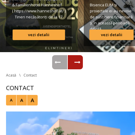
& Familienhotel Hanneshof 
Biserica ELIM și 
( https://www.hanneshof.at/ ) 
proiectele ei au nevoie 
 Tineri necăsătoriți de la 17 
de susținere financiară 
ani în sus € 420/ p.P. 
și în această perioadă 
(inclusiv Vollpension, 
dificilă.
vezi detalii
vezi detalii
activități, transport*) 
Formular de înscriere 
Lista conturilor bancare
Regulamentul taberei 
 *Având în vedere că o parte 
din transportul […]
Acasă
Contact
CONTACT
A
A
A