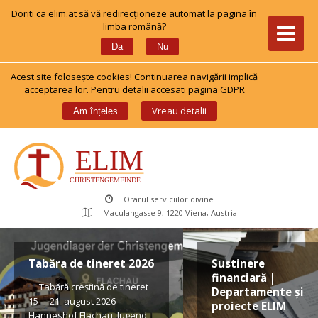
Doriti ca elim.at să vă redirecționeze automat la pagina în 
limba română?
 
Da
Nu
Acest site foloseşte cookies! Continuarea navigării implică 
acceptarea lor. Pentru detalii accesati pagina GDPR
 
Vreau detalii
Am înțele
Orarul serviciilor divine
Maculangasse 9, 1220 Viena, Austria
Tabăra de tineret 2026
Sustinere 
financiară | 
 Tabără creștină de tineret 
Departamente și 
15 – 21 august 2026 
proiecte ELIM
Hanneshof Flachau, Jugend 