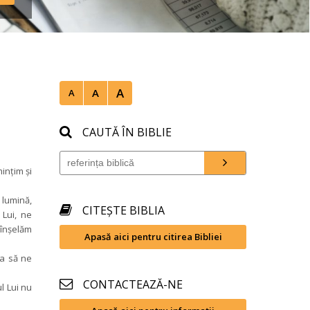
A
A
A
CAUTĂ ÎN BIBLIE
nţim şi 
lumină, 
CITEȘTE BIBLIA
Lui, ne 
nşelăm 
Apasă aici pentru citirea Bibliei
a să ne 
CONTACTEAZĂ-NE
 Lui nu 