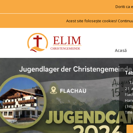
Doriti ca
Acest site foloseşte cookies! Continu
Acasă
Tab
 Tab
21 
Flac
Han
( ht
Tiner
us €
Voll
Form