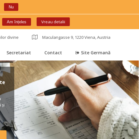
Nu
 
Vreau detalii
Am înțele
ilor divine
 
Maculangasse 9, 1220 Viena, Austria
Secretariat
Contact
Site Germană
 
 
 
e 
 
și 