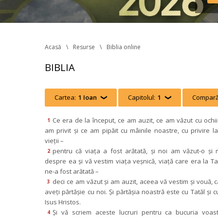
Reg
în v
tran
Acasă
Resurse
Biblia online
BIBLIA
Cartea:
1 Ioan
 
Capitolul:
1
 
Compară
Ce era de la început, ce am auzit, ce am văzut cu ochii n
1
am privit şi ce am pipăit cu mâinile noastre, cu privire la
vieţii –
pentru că viaţa a fost arătată, şi noi am văzut-o şi m
2
despre ea şi vă vestim viaţa veşnică, viaţă care era la Tată
ne-a fost arătată –
deci ce am văzut şi am auzit, aceea vă vestim şi vouă, ca
3
aveţi părtăşie cu noi. Şi părtăşia noastră este cu Tatăl şi cu
Isus Hristos.
Şi vă scriem aceste lucruri pentru ca bucuria voast
4