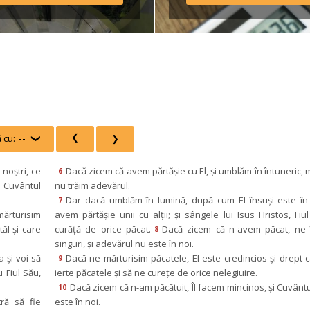
ulamentul taberei *Având 
edere că o parte din 
sportul […]
 cu:
--
 
 
oştri, ce 
Dacă zicem că avem părtăşie cu El, şi umblăm în întuneric, mi
6
 Cuvântul 
nu trăim adevărul.
Dar dacă umblăm în lumină, după cum El însuşi este în 
7
ărturisim 
avem părtăşie unii cu alţii; şi sângele lui Isus Hristos, Fiul 
l şi care 
curăţă de orice păcat.
Dacă zicem că n-avem păcat, ne î
8
inguri, şi adevărul nu este în noi.
 şi voi să 
Dacă ne mărturisim păcatele, El este credincios şi drept c
9
 Fiul Său, 
ierte păcatele şi să ne cureţe de orice nelegiuire.
Dacă zicem că n-am păcătuit, Îl facem mincinos, şi Cuvântul
10
ră să fie 
este în noi.