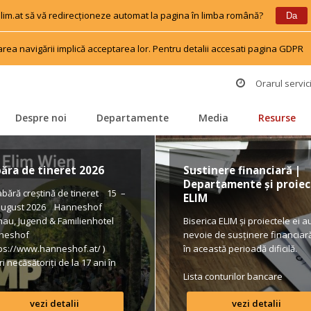
 elim.at să vă redirecționeze automat la pagina în limba română?
 
 
Da
area navigării implică acceptarea lor. Pentru detalii accesati pagina GDPR
 
Orarul servici
Despre noi
Departamente
Media
Resurse
 
 
 
 
ăra de tineret 2026
Sustinere financiară | 
Departamente și proiect
ără creștină de tineret 15 – 
ELIM
august 2026 Hanneshof 
hau, Jugend & Familienhotel 
Biserica ELIM și proiectele ei au
neshof 
nevoie de susținere financiară 
tps://www.hanneshof.at/ ) 
în această perioadă dificilă.
i necăsătoriți de la 17 ani în 
 420/ p.P. (inclusiv 
Lista conturilor bancare
pension, activități, transport*) 
vezi detalii
vezi detalii
ular de înscriere 