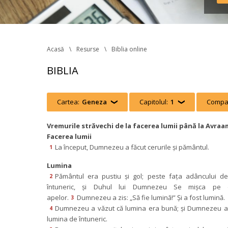
Acasă
Resurse
Biblia online
BIBLIA
Cartea:
Geneza
 
Capitolul:
1
 
Compar
Vremurile străvechi de la facerea lumii până la Avraa
Facerea lumii
La început, Dumnezeu a făcut cerurile şi pământul.
1
Lumina
Pământul era pustiu şi gol; peste faţa adâncului de
2
întuneric, şi Duhul lui Dumnezeu Se mişca pe d
apelor.
Dumnezeu a zis: „Să fie lumină!” Şi a fost lumină.
3
Dumnezeu a văzut că lumina era bună; şi Dumnezeu a 
4
lumina de întuneric.