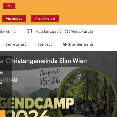
Nu
 
Vreau detalii
Am înțele
ilor divine
 
Maculangasse 9, 1220 Viena, Austria
Secretariat
Contact
Site Germană
 
 
 
5 – 
l 
 
n 
rt*) 