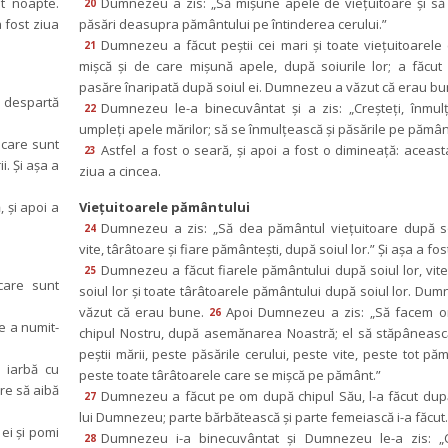
t noapte. 
Dumnezeu a zis: „Să mişune apele de vieţuitoare şi să
20
 fost ziua 
păsări deasupra pământului pe întinderea cerului.”
Dumnezeu a făcut peştii cei mari şi toate vieţuitoarele 
21
mişcă şi de care mişună apele, după soiurile lor; a făcut ş
pasăre înaripată după soiul ei. Dumnezeu a văzut că erau bu
 despartă 
Dumnezeu le-a binecuvântat şi a zis: „Creşteţi, înmulţiţ
22
umpleţi apele mărilor; să se înmulţească şi păsările pe pămân
care sunt 
Astfel a fost o seară, şi apoi a fost o dimineaţă: aceasta
23
. Şi aşa a 
ziua a cincea.
şi apoi a 
Vieţuitoarele pământului
Dumnezeu a zis: „Să dea pământul vieţuitoare după soi
24
vite, târâtoare şi fiare pământeşti, după soiul lor.” Şi aşa a fos
Dumnezeu a făcut fiarele pământului după soiul lor, vite
25
are sunt 
oiul lor şi toate târâtoarele pământului după soiul lor. Dum
văzut că erau bune.
Apoi Dumnezeu a zis: „Să facem o
26
e a numit-
chipul Nostru, după asemănarea Noastră; el să stăpâneasc
peştii mării, peste păsările cerului, peste vite, peste tot pămâ
iarbă cu 
peste toate târâtoarele care se mişcă pe pământ.”
re să aibă 
Dumnezeu a făcut pe om după chipul Său, l-a făcut după
27
lui Dumnezeu; parte bărbătească şi parte femeiască i-a făcut.
i şi pomi 
Dumnezeu i-a binecuvântat şi Dumnezeu le-a zis: „Cre
28