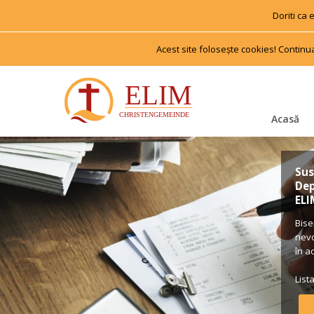
Doriti ca
Acest site foloseşte cookies! Continu
Acasă
Sus
Dep
ELI
Bise
nevo
în a
List