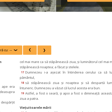
Regulamentul taberei *Avâ
în vedere că o parte din 
transportul […]
ă cu:
--
 
 
m
cel mai mare ca să stăpânească ziua, şi luminătorul cel mai mi
tăpânească noaptea; a făcut şi stelele.
Dumnezeu i-a aşezat în întinderea cerului ca să lu
17
pământul,
ă stăpânească ziua şi noaptea şi să despartă lum
18
 ape era 
întuneric. Dumnezeu a văzut că lucrul acesta era bun.
easupra 
Astfel, a fost o seară, şi apoi a fost o dimineaţă: aceasta
19
ziua a patra.
despărţit 
Vieţuitoarele mării