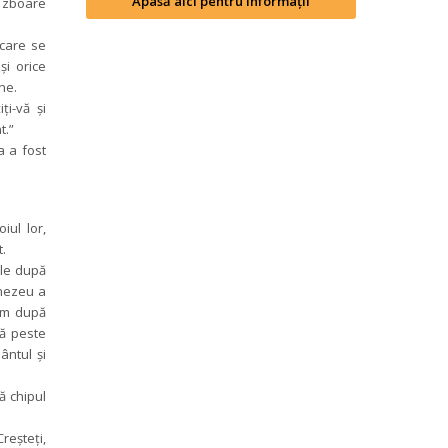
Apasă aici pentru informații
 zboare 
care se 
i orice 
ne.
i-vă şi 
t.”
 a fost 
ul lor, 
t.
le după 
nezeu a 
m după 
ă peste 
ntul şi 
 chipul 
şteţi, 