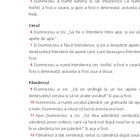
Dumnezeu a numit lumina zi, iar întunericul l-a numi
5
Astfel, a fost o seară, şi apoi a fost o dimineaţă: aceasta a
întâi.
Cerul
Dumnezeu a zis: „Să fie o întindere între ape, şi ea să
6
apele de ape.”
Şi Dumnezeu a făcut întinderea, şi ea a despărţit apele 
7
dedesubtul întinderii de apele care sunt deasupra întinderii
fost.
Dumnezeu a numit întinderea cer. Astfel, a fost o seară, 
8
fost o dimineaţă: aceasta a fost ziua a doua.
Pământul
Dumnezeu a zis: „Să se strângă la un loc apele c
9
dedesubtul cerului şi să se arate uscatul!” Şi aşa a fost.
Dumnezeu a numit uscatul pământ, iar grămada de ap
10
o mări. Dumnezeu a văzut că lucrul acesta era bun.
Apoi Dumnezeu a zis: „Să dea pământul verdeaţă, 
11
ămânţă, pomi roditori, care să facă rod după soiul lor şi ca
în ei sămânţa lor pe pământ.” Şi aşa a fost.
Pământul a dat verdeaţă, iarbă cu sămânţă după soiul e
12