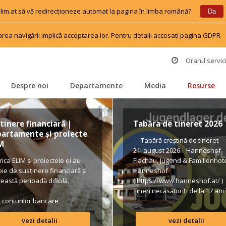
 elim.at să vă redirecționeze automat la pagina în limba română?
 
 
Da
area navigării implică acceptarea lor. Pentru detalii accesati pagina GDPR
 
Orarul servici
Despre noi
Departamente
Media
Resurse
 
 
 
 
tinere financiară | 
Tabăra de tineret 2026
artamente și proiecte 
 Tabără creștină de tineret 1
M
21 august 2026 Hanneshof 
rica ELIM și proiectele ei au 
Flachau, Jugend & Familienhote
ie de susținere financiară și 
Hanneshof 
ceastă perioadă dificilă.
( https://www.hanneshof.at/ )
Tineri necăsătoriți de la 17 ani î
a conturilor bancare
us € 420/ p.P. (inclusiv 
Vollpension, activități, transpo
vezi detalii
vezi detalii
Formular de înscriere 