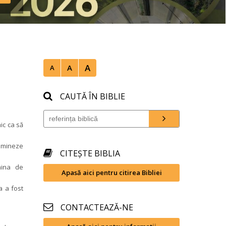
nd 
A
A
A
CAUTĂ ÎN BIBLIE
c ca să 
mineze 
CITEȘTE BIBLIA
ina de 
Apasă aici pentru citirea Bibliei
 a fost 
CONTACTEAZĂ-NE