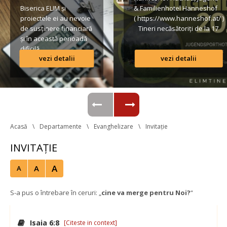
Biserica ELIM și 
& Familienhotel Hanneshof 
proiectele ei au nevoie 
( https://www.hanneshof.at/ ) 
de susținere financiară 
 Tineri necăsătoriți de la 17 
și în această perioadă 
ani în sus € 420/ p.P. 
dificilă.
(inclusiv Vollpension, 
vezi detalii
vezi detalii
activități, transport*) 
Lista conturilor bancare
Formular de înscriere 
Regulamentul taberei 
 *Având în vedere că o parte 
din transportul […]
Acasă
Departamente
Evanghelizare
Invitație
INVITAȚIE
A
A
A
S-a pus o întrebare în ceruri: „
cine va merge pentru Noi?
“
 
Isaia 6:8
 
[Citeste in context]