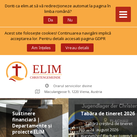
Doriti ca elim.at să vă redirecționeze automat la pagina în 
limba română?
 
Da
Nu
Acest site foloseşte cookies! Continuarea navigării implică 
acceptarea lor. Pentru detalii accesati pagina GDPR
 
Vreau detalii
Am înțele
Orarul serviciilor divine
Maculangasse 9, 1220 Viena, Austria
Sustinere 
Tabăra de tineret 2026
financiară | 
 Tabără creștină de tineret 
Departamente și 
15 – 21 august 2026 
proiecte ELIM
Hanneshof Flachau, Jugend 