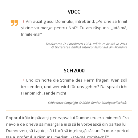
VDCC
Am auzit glasul Domnului, întrebând: „Pe cine să trimit 
8
şi cine va merge pentru Noi?” Eu am răspuns: „Iată-mă, 
trimite-mă!”
Traducerea D. Cornilescu 1924, ediția revizuită în 2014
© Societatea Biblică Interconfesională din România
SCH2000
Und ich hörte die Stimme des Herrn fragen: Wen soll 
8
ich senden, und wer wird für uns gehen? Da sprach ich: 
Hier bin ich, sende mich!
Schlachter Copyright © 2000 Genfer Bibelgesellschaft.
Poporul trăia în păcat și pedeapsa lui Dumnezeu era iminentă. Era 
nevoie de cineva să meargă la ei și să le vorbească din partea lui 
Dumnezeu, să-i ajute, să-i facă să înțeleagă că sunt în mare pericol. 
Isaia, profetul, a răspuns imediat; 
„Iată-mă, trimite-mă!”