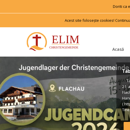
Doriti ca
Acest site foloseşte cookies! Continu
Acasă
Tab
 Tab
21 
Flac
Han
( ht
Tiner
us €
Voll
Form