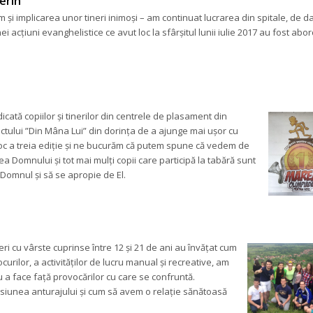
erin
im și implicarea unor tineri inimoși – am continuat lucrarea din spitale, de da
 acțiuni evanghelistice ce avut loc la sfârșitul lunii iulie 2017 au fost abor
ată copiilor și tinerilor din centrele de plasament din 
tului ”Din Mâna Lui” din dorința de a ajunge mai ușor cu 
 loc a treia ediție și ne bucurăm că putem spune că vedem de 
 Domnului și tot mai mulți copii care participă la tabără sunt 
 Domnul și să se apropie de El.
eri cu vârste cuprinse între 12 și 21 de ani au învățat cum 
jocurilor, a activităților de lucru manual și recreative, am 
u a face față provocărilor cu care se confruntă. 
iunea anturajului și cum să avem o relație sănătoasă 