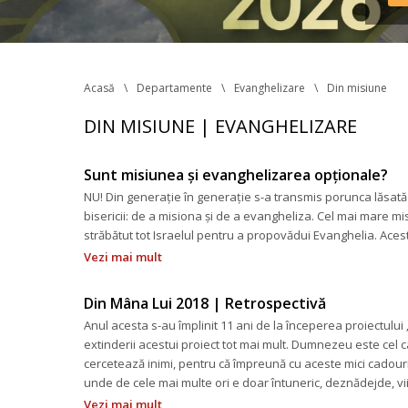
Reg
în v
tran
Acasă
Departamente
Evanghelizare
Din misiune
DIN MISIUNE | EVANGHELIZARE
Sunt misiunea și evanghelizarea opționale?
NU! Din generație în generație s-a transmis porunca lăsată 
bisericii: de a misiona și de a evangheliza. Cel mai mare mis
trăbătut tot Israelul pentru a propovădui Evanghelia. Ace
Vezi mai mult
Din Mâna Lui 2018 | Retrospectivă
Anul acesta s-au împlinit 11 ani de la începerea proiectului 
extinderii acestui proiect tot mai mult. Dumnezeu este cel 
cercetează inimi, pentru că împreună cu aceste mici cadour
unde de cele mai multe ori e doar întuneric, deznădejde, vi
Vezi mai mult