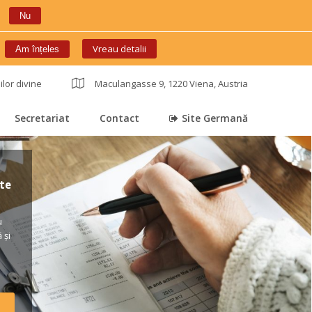
Nu
 
Vreau detalii
Am înțele
ilor divine
 
Maculangasse 9, 1220 Viena, Austria
Secretariat
Contact
Site Germană
 
 
 
e 
 
și 