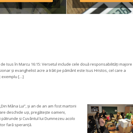
ulamentul taberei *Având 
edere că o parte din 
sportul […]
de Isus în Marcu 16:15: Versetul include cele două responsabilități majore 
ionar și evanghelist acre a trăit pe pământ este Isus Hristos, cel care a 
st exemplu […]
„Din Mâna Lui”, și an de an am fost martorii 
care deschide uși, pregătește oameni, 
i pătrunde și Cuvântul lui Dumnezeu acolo 
itor fară speranță.