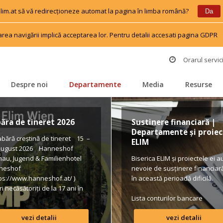
 elim.at să vă redirecționeze automat la pagina în limba română?
 
 
Da
area navigării implică acceptarea lor. Pentru detalii accesati pagina GDPR
 
Orarul servici
Despre noi
Departamente
Media
Resurse
 
 
 
 
ăra de tineret 2026
Sustinere financiară | 
Departamente și proiect
ără creștină de tineret 15 – 
ELIM
august 2026 Hanneshof 
hau, Jugend & Familienhotel 
Biserica ELIM și proiectele ei au
neshof 
nevoie de susținere financiară 
tps://www.hanneshof.at/ ) 
în această perioadă dificilă.
i necăsătoriți de la 17 ani în 
 420/ p.P. (inclusiv 
Lista conturilor bancare
pension, activități, transport*) 
vezi detalii
vezi detalii
ular de înscriere 