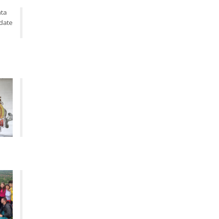
ta 
date 