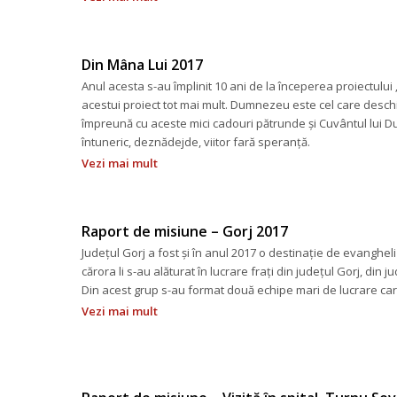
Din Mâna Lui 2017
Anul acesta s-au împlinit 10 ani de la începerea proiectului 
acestui proiect tot mai mult. Dumnezeu este cel care deschi
împreună cu aceste mici cadouri pătrunde și Cuvântul lui 
întuneric, deznădejde, viitor fară speranță.
Vezi mai mult
Raport de misiune – Gorj 2017
Județul Gorj a fost și în anul 2017 o destinație de evanghe
cărora li s-au alăturat în lucrare frați din județul Gorj, din 
Din acest grup s-au format două echipe mari de lucrare care 
Vezi mai mult