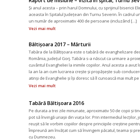
Raport de misiune – Vizită în spital, Turnu Sev
Și anul acesta – prin harul Domnului, cu sprijinul bisericii El
aceasta în Spitalul Județean din Turnu Severin. În cadrul unei
un număr de aproximativ 400 de persoane (incluzând […]
Vezi mai mult
Bâltișoara 2017 – Mărturii
Tabăra de la Bâltișoara este o tabără de evanghelizare dedic
România, județul Gorj. Tabăra s-a născut ca urmare a proiec
cuvântul Evangheliei la inimile copiilor. Anul acesta a avut
la an la an cum lucrarea crește și propășește sub conducerea
atinși de Evanghelie și își doresc să îl cunoască mai mult pe
Vezi mai mult
Tabără Băltișoara 2016
Pe durata a trei zile minunate, aproximativ 50 de copii și tin
pot să învingă uriașii din viața lor. Prin intermediul lecților, 
reușit să le vorbim copiilor despre princiipile creștine pentr
Împreună am învățat cum să învingem păcatul, teama și pres
cu Dumnezeu.