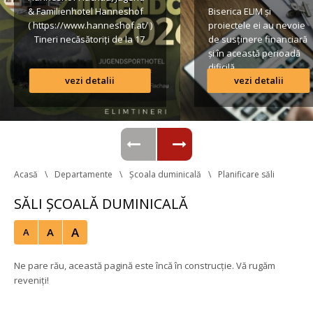
& Familienhotel Hanneshof 
Biserica ELIM și 
( https://www.hanneshof.at/ ) 
proiectele ei au nevoie 
 Tineri necăsătoriți de la 17 
de susținere financiară 
ani în sus € 420/ p.P. 
și în această perioadă 
(inclusiv Vollpension, 
dificilă.
vezi detalii
vezi detalii
activități, transport*) 
Formular de înscriere 
Lista conturilor bancare
Regulamentul taberei 
 *Având în vedere că o parte 
din transportul […]
Acasă
Departamente
Școala duminicală
Planificare săli
SĂLI ȘCOALĂ DUMINICALĂ
A
A
A
Ne pare rău, această pagină este încă în construcție. Vă rugăm 
reveniți!