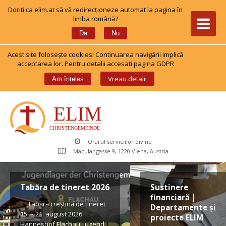
Doriti ca elim.at să vă redirecționeze automat la pagina în 
limba română?
 
Da
Nu
Acest site foloseşte cookies! Continuarea navigării implică 
acceptarea lor. Pentru detalii accesati pagina GDPR
 
Vreau detalii
Am înțele
Orarul serviciilor divine
Maculangasse 9, 1220 Viena, Austria
Tabăra de tineret 2026
Sustinere 
financiară | 
 Tabără creștină de tineret 
Departamente și 
15 – 21 august 2026 
proiecte ELIM
Hanneshof Flachau, Jugend 