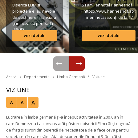
Biserica ELIM și 
& Familienhotel Hanneshof 
proiectele ei au nevoie 
( https://www.hanneshof.at/ ) 
de susținere financiară 
 Tineri necăsătoriți de la 17 
și în această perioadă 
ani în sus € 420/ p.P. 
dificilă.
(inclusiv Vollpension, 
vezi detalii
vezi detalii
activități, transport*) 
Lista conturilor bancare
Formular de înscriere 
Regulamentul taberei 
 *Având în vedere că o parte 
din transportul […]
Acasă
Departamente
Limba Germană
Viziune
VIZIUNE
A
A
A
Lucrarea în limba germană și-a început activitatea în 2007, an în 
care Dumnezeu i-a convins atât păstorul bisericii Elim cât și o grupă 
de frați și surori din biserică de necesitatea de a face ceva pentru 
ocietatea în care trăim. Atât descoperirile Duhului Sfânt cât și 