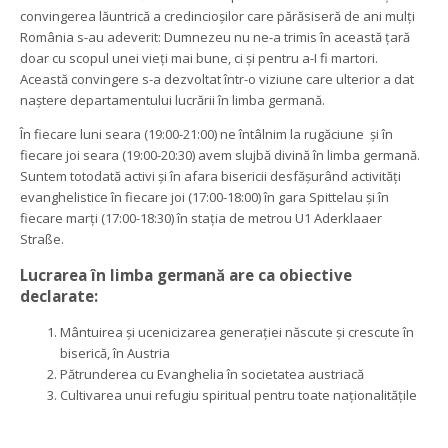
convingerea lăuntrică a credincioșilor care părăsiseră de ani mulți 
România s-au adeverit: Dumnezeu nu ne-a trimis în această țară 
doar cu scopul unei vieți mai bune, ci și pentru a-I fi martori. 
Această convingere s-a dezvoltat într-o viziune care ulterior a dat 
naștere departamentului lucrării în limba germană.
În fiecare luni seara (19:00-21:00) ne întâlnim la rugăciune și în 
fiecare joi seara (19:00-20:30) avem slujbă divină în limba germană. 
Suntem totodată activi și în afara bisericii desfășurând activități 
evanghelistice în fiecare joi (17:00-18:00) în gara Spittelau și în 
fiecare marți (17:00-18:30) în stația de metrou U1 Aderklaaer 
Straße.
Lucrarea în limba germană are ca obiective 
declarate:
Mântuirea și ucenicizarea generației născute și crescute în 
biserică, în Austria
Pătrunderea cu Evanghelia în societatea austriacă
Cultivarea unui refugiu spiritual pentru toate naționalitățile