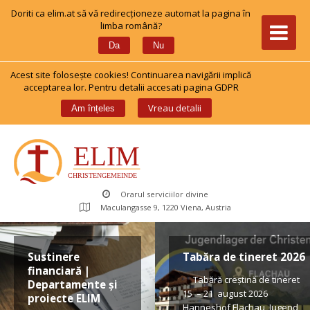
Doriti ca elim.at să vă redirecționeze automat la pagina în 
limba română?
 
Da
Nu
Acest site foloseşte cookies! Continuarea navigării implică 
acceptarea lor. Pentru detalii accesati pagina GDPR
 
Vreau detalii
Am înțele
Orarul serviciilor divine
Maculangasse 9, 1220 Viena, Austria
Sustinere 
Tabăra de tineret 2026
financiară | 
 Tabără creștină de tineret 
Departamente și 
15 – 21 august 2026 
proiecte ELIM
Hanneshof Flachau, Jugend 