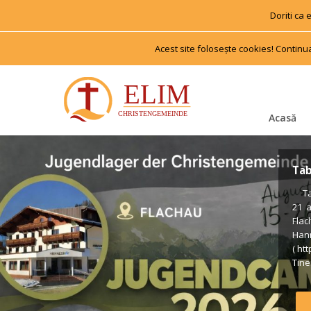
Doriti ca
Acest site foloseşte cookies! Continu
Acasă
Tab
 Tab
21 
Flac
Han
( ht
Tiner
us €
Voll
Form