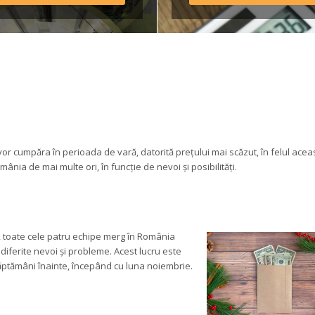
ulamentul taberei *Având 
edere că o parte din 
sportul […]
or cumpăra în perioada de vară, datorită prețului mai scăzut, în felul aceas
ânia de mai multe ori, în funcție de nevoi și posibilități.
e, toate cele patru echipe merg în România 
 diferite nevoi și probleme. Acest lucru este 
 săptămâni înainte, începând cu luna noiembrie.