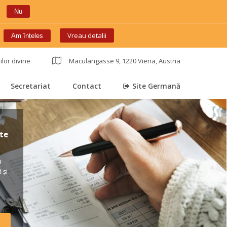
Nu
 
Vreau detalii
Am înțele
ilor divine
 
Maculangasse 9, 1220 Viena, Austria
Secretariat
Contact
Site Germană
 
 
 
e 
 
și 