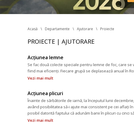
Reg
în v
tran
Acasă
Departamente
Ajutorare
Proiecte
PROIECTE | AJUTORARE
Acțiunea lemne
Se fac două colecte speciale pentru lemne de foc, care se v
fiind mai eficienți. Fiecare grupă se deplasează anual în Rom
Vezi mai mult
Acțiunea plicuri
Înainte de sărbătorile de iarnă, la începutul lunii decembri
având posibilitatea să-i ajute mai consistent pe cei aflați în
posibil datorită faptului că adunăm banii în plicuri cu cinci
Vezi mai mult