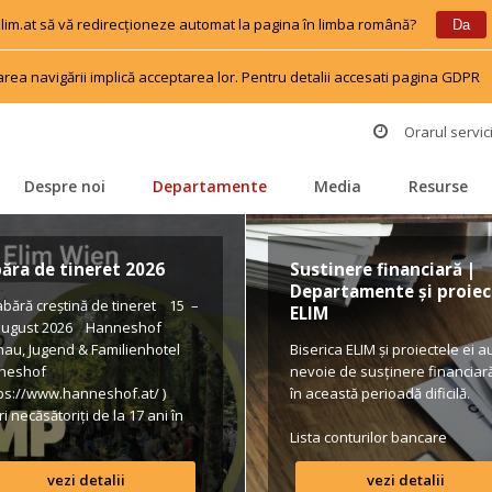
 elim.at să vă redirecționeze automat la pagina în limba română?
 
 
Da
area navigării implică acceptarea lor. Pentru detalii accesati pagina GDPR
 
Orarul servici
Despre noi
Departamente
Media
Resurse
 
 
 
 
ăra de tineret 2026
Sustinere financiară | 
Departamente și proiect
ără creștină de tineret 15 – 
ELIM
august 2026 Hanneshof 
hau, Jugend & Familienhotel 
Biserica ELIM și proiectele ei au
neshof 
nevoie de susținere financiară 
tps://www.hanneshof.at/ ) 
în această perioadă dificilă.
i necăsătoriți de la 17 ani în 
 420/ p.P. (inclusiv 
Lista conturilor bancare
pension, activități, transport*) 
vezi detalii
vezi detalii
ular de înscriere 