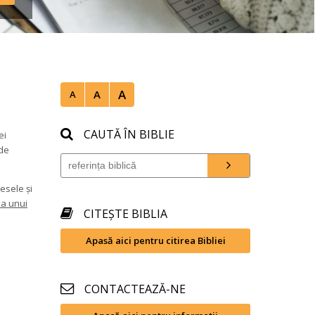
A
A
A
CAUTĂ ÎN BIBLIE
i 
de 
sele și 
a unui 
CITEȘTE BIBLIA
Apasă aici pentru citirea Bibliei
CONTACTEAZĂ-NE