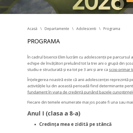
Reg
în v
tran
Acasă
Departamente
Adolescenti
Programa
PROGRAMA
În cadrul bisericii Elim lucrăm cu adolescenții pe parcursul a 
echipe de învățători preluând tot la trei ani o grupă din ș
tudiu e structurată și ea tot pe 3 ani și are ca 
cop primar tr
Înțelegerea noastră este că anii adolescenței reprezintă pe
activitățile lui din această perioadă fiind determinante pent
fundament în viața de credință punând bazele cunoștințelor l
Fiecare din temele enumerate mai jos poate fi una sau mai 
Anul I (clasa a 8-a)
Credința mea e zidită pe stâncă