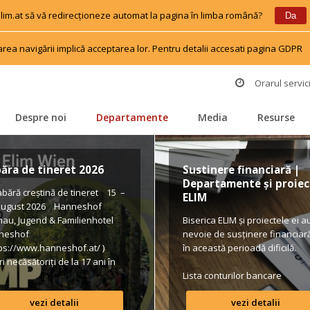
 elim.at să vă redirecționeze automat la pagina în limba română?
 
 
Da
area navigării implică acceptarea lor. Pentru detalii accesati pagina GDPR
 
Orarul servici
Despre noi
Departamente
Media
Resurse
 
 
 
 
ăra de tineret 2026
Sustinere financiară | 
Departamente și proiect
ără creștină de tineret 15 – 
ELIM
august 2026 Hanneshof 
hau, Jugend & Familienhotel 
Biserica ELIM și proiectele ei au
neshof 
nevoie de susținere financiară 
tps://www.hanneshof.at/ ) 
în această perioadă dificilă.
i necăsătoriți de la 17 ani în 
 420/ p.P. (inclusiv 
Lista conturilor bancare
pension, activități, transport*) 
vezi detalii
vezi detalii
ular de înscriere 