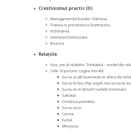
Crestinismul practic (II)
Managementul banilor. Dărnicia.
Trairea in prezenta lui Dumnezeu.
Inchinarea
Ucenicie/Ucenicizare
Biserica
Relațiile
Isus, om al relatiilor. Trinitatea – model de rela
Cele 10 porunci: Legea morală: 
Sa nu ai alti Dumnezei in afara de mine
Sa nu iti faci chip cioplit, nici sa nu te inc
Sa nu iei in desert numele Domnului.
Sabatul.
Cinstirea parintilor.
Sa nu ucizi.
Curvia.
Furtul.
Minciuna.