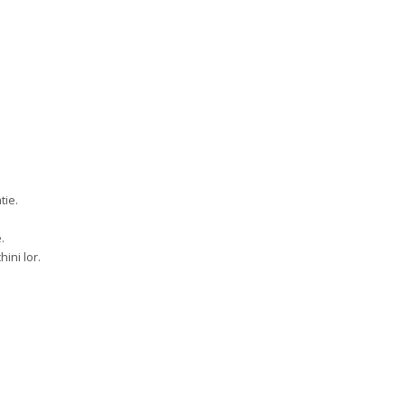
tie.
.
hini lor.