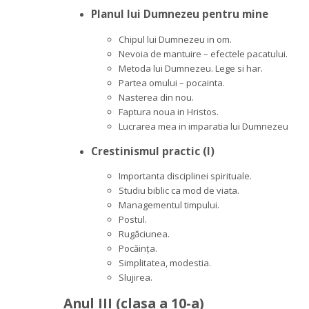
Planul lui Dumnezeu pentru mine
Chipul lui Dumnezeu in om.
Nevoia de mantuire – efectele pacatului.
Metoda lui Dumnezeu. Lege si har.
Partea omului – pocainta.
Nasterea din nou.
Faptura noua in Hristos.
Lucrarea mea in imparatia lui Dumnezeu
Crestinismul practic (I)
Importanta disciplinei spirituale.
Studiu biblic ca mod de viata.
Managementul timpului.
Postul.
Rugăciunea.
Pocăința.
Simplitatea, modestia.
Slujirea.
Anul III (clasa a 10-a)