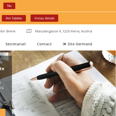
Nu
 
Vreau detalii
Am înțele
ilor divine
 
Maculangasse 9, 1220 Viena, Austria
Secretariat
Contact
Site Germană
 
 
 
e 
 
și 