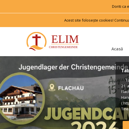
Doriti ca
Acest site foloseşte cookies! Continu
Acasă
Tab
 Tab
21 
Flac
Han
( ht
Tiner
us €
Voll
Form