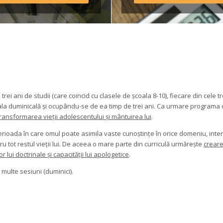
ulamentul taberei *Având 
edere că o parte din 
sportul […]
trei ani de studii (care coincid cu clasele de școala 8-10), fiecare din cele tre
coala duminicală și ocupându-se de ea timp de trei ani. Ca urmare programa 
ansformarea vieții adolescentului și mântuirea lui
.
rioada în care omul poate asimila vaste cunoștințe în orice domeniu, intere
ru tot restul vieții lui. De aceea o mare parte din curriculă urmărește 
creare
ui doctrinale și capacității lui apologetice
.
multe sesiuni (duminici).