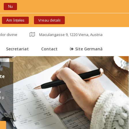
Nu
 
Vreau detalii
Am înțele
ilor divine
 
Maculangasse 9, 1220 Viena, Austria
Secretariat
Contact
Site Germană
 
 
 
e 
 
și 