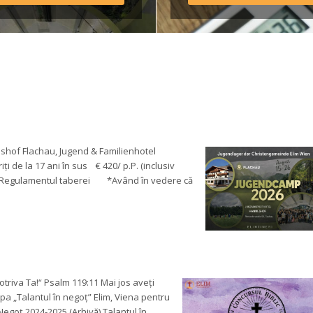
ulamentul taberei *Având 
edere că o parte din 
sportul […]
of Flachau, Jugend & Familienhotel 
 de la 17 ani în sus € 420/ p.P. (inclusiv 
re Regulamentul taberei *Având în vedere că 
triva Ta!“ Psalm 119:11 Mai jos aveți 
pa „Talantul în negoț” Elim, Viena pentru 
Negoț 2024-2025 (Arhivă) Talantul în 