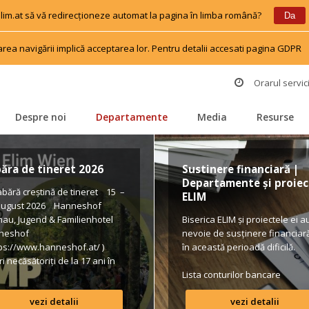
 elim.at să vă redirecționeze automat la pagina în limba română?
 
 
Da
area navigării implică acceptarea lor. Pentru detalii accesati pagina GDPR
 
Orarul servici
Despre noi
Departamente
Media
Resurse
 
 
 
 
ăra de tineret 2026
Sustinere financiară | 
Departamente și proiect
ără creștină de tineret 15 – 
ELIM
august 2026 Hanneshof 
hau, Jugend & Familienhotel 
Biserica ELIM și proiectele ei au
neshof 
nevoie de susținere financiară 
tps://www.hanneshof.at/ ) 
în această perioadă dificilă.
i necăsătoriți de la 17 ani în 
 420/ p.P. (inclusiv 
Lista conturilor bancare
pension, activități, transport*) 
vezi detalii
vezi detalii
ular de înscriere 