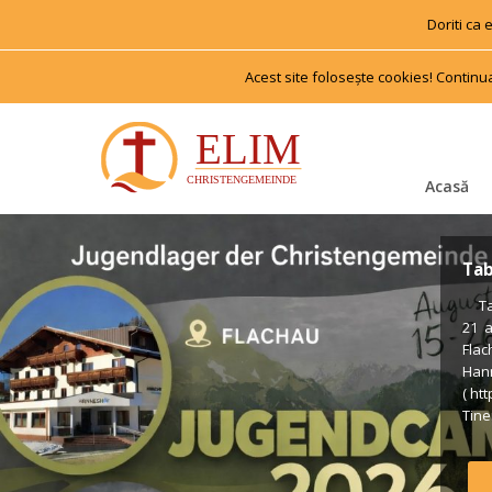
Doriti ca
Acest site foloseşte cookies! Continu
Acasă
Tab
 Tab
21 
Flac
Han
( ht
Tiner
us €
Voll
Form