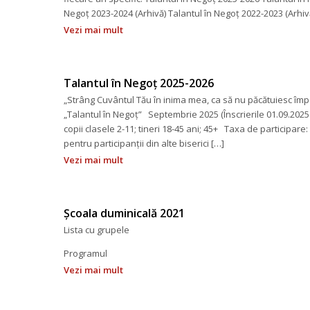
Negoț 2023-2024 (Arhivă) Talantul în Negoț 2022-2023 (Arhiv
Vezi mai mult
Talantul în Negoț 2025-2026
„Strâng Cuvântul Tău în inima mea, ca să nu păcătuiesc împo
„Talantul în Negoț” Septembrie 2025 (Înscrierile 01.09.2025
copii clasele 2-11; tineri 18-45 ani; 45+ Taxa de participare: 
pentru participanții din alte biserici […]
Vezi mai mult
Școala duminicală 2021
Lista cu grupele
Programul
Vezi mai mult