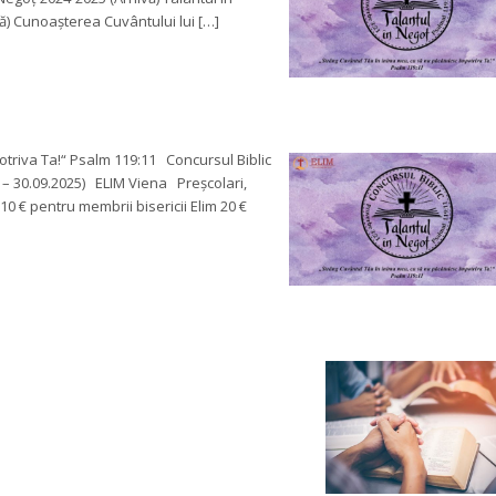
ă) Cunoașterea Cuvântului lui […]
triva Ta!“ Psalm 119:11 Concursul Biblic 
 – 30.09.2025) ELIM Viena Preșcolari, 
10 € pentru membrii bisericii Elim 20 € 