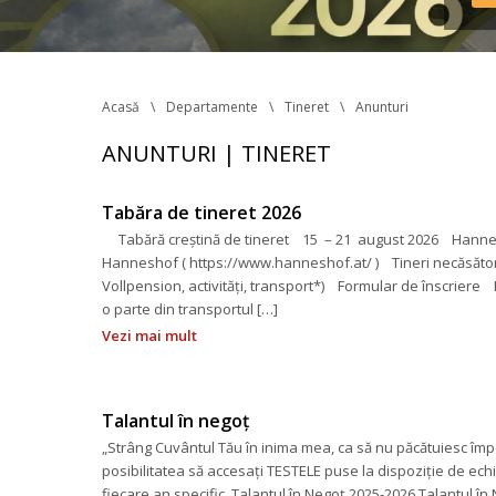
Reg
în v
tran
Acasă
Departamente
Tineret
Anunturi
ANUNTURI | TINERET
Tabăra de tineret 2026
 Tabără creștină de tineret 15 – 21 august 2026 Hannesh
Hanneshof ( https://www.hanneshof.at/ ) Tineri necăsătoriți
Vollpension, activități, transport*) Formular de înscrie
o parte din transportul […]
Vezi mai mult
Talantul în negoț
„Strâng Cuvântul Tău în inima mea, ca să nu păcătuiesc împo
posibilitatea să accesați TESTELE puse la dispoziție de echi
fiecare an specific. Talantul în Negoț 2025-2026 Talantul în 