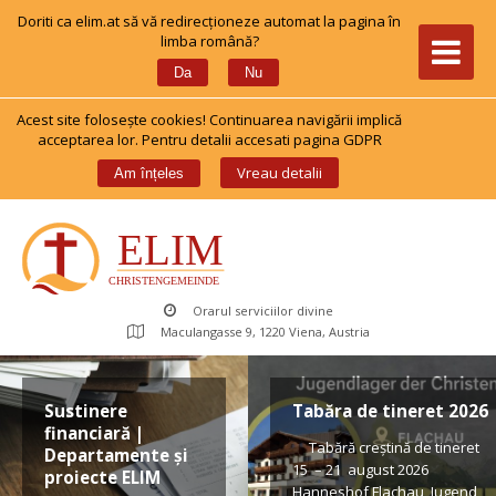
Doriti ca elim.at să vă redirecționeze automat la pagina în 
limba română?
 
Da
Nu
Acest site foloseşte cookies! Continuarea navigării implică 
acceptarea lor. Pentru detalii accesati pagina GDPR
 
Vreau detalii
Am înțele
Orarul serviciilor divine
Maculangasse 9, 1220 Viena, Austria
Sustinere 
Tabăra de tineret 2026
financiară | 
 Tabără creștină de tineret 
Departamente și 
15 – 21 august 2026 
proiecte ELIM
Hanneshof Flachau, Jugend 