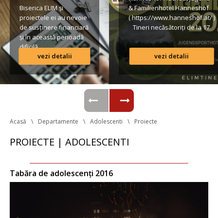
Biserica ELIM și 
& Familienhotel Hanneshof 
proiectele ei au nevoie 
( https://www.hanneshof.at/ ) 
de susținere financiară 
 Tineri necăsătoriți de la 17 
și în această perioadă 
ani în sus € 420/ p.P. 
dificilă.
(inclusiv Vollpension, 
vezi detalii
vezi detalii
activități, transport*) 
Lista conturilor bancare
Formular de înscriere 
Regulamentul taberei 
 *Având în vedere că o parte 
din transportul […]
Acasă
Departamente
Adolescenti
Proiecte
PROIECTE | ADOLESCENTI
Tabăra de adolescenți 2016