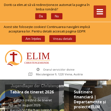
Doriti ca elim.at să vă redirecționeze automat la pagina în 
limba română?
 
Da
Nu
Acest site foloseşte cookies! Continuarea navigării implică 
acceptarea lor. Pentru detalii accesati pagina GDPR
 
Vreau detalii
Am înțele
Orarul serviciilor divine
Maculangasse 9, 1220 Viena, Austria
Tabăra de tineret 2026
Sustinere 
financiară | 
 Tabără creștină de tineret 
Departamente și 
15 – 21 august 2026 
proiecte ELIM
Hanneshof Flachau, Jugend 