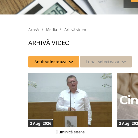
Acasă
Media
Arhivă video
ARHIVĂ VIDEO
Anul:
electeaza
 
Luna:
electeaza
2 Aug. 2026
2 Aug. 20
Duminică seara