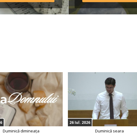
Regulamentul taberei *Avâ
în vedere că o parte din 
transportul […]
26
26 Iul. 2026
Duminică dimineața
Duminică seara