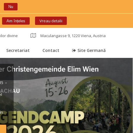
Nu
 
Vreau detalii
Am înțele
ilor divine
 
Maculangasse 9, 1220 Viena, Austria
Secretariat
Contact
Site Germană
 
 
 
5 – 
l 
 
n 
rt*) 