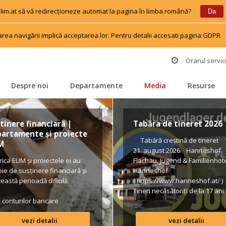
 elim.at să vă redirecționeze automat la pagina în limba română?
 
 
Da
area navigării implică acceptarea lor. Pentru detalii accesati pagina GDPR
 
Orarul servici
Despre noi
Departamente
Media
Resurse
 
 
 
 
tinere financiară | 
Tabăra de tineret 2026
artamente și proiecte 
 Tabără creștină de tineret 1
M
21 august 2026 Hanneshof 
rica ELIM și proiectele ei au 
Flachau, Jugend & Familienhote
ie de susținere financiară și 
Hanneshof 
ceastă perioadă dificilă.
( https://www.hanneshof.at/ )
Tineri necăsătoriți de la 17 ani î
a conturilor bancare
us € 420/ p.P. (inclusiv 
Vollpension, activități, transpo
vezi detalii
vezi detalii
Formular de înscriere 