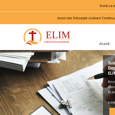
Doriti ca
Acest site foloseşte cookies! Continu
Acasă
Sus
Dep
ELI
Bise
nevo
în a
List