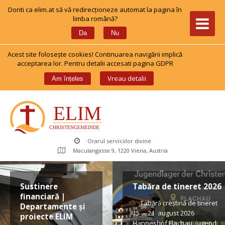
Doriti ca elim.at să vă redirecționeze automat la pagina în 
limba română?
 
Da
Nu
Acest site foloseşte cookies! Continuarea navigării implică 
acceptarea lor. Pentru detalii accesati pagina GDPR
 
Vreau detalii
Am înțele
Orarul serviciilor divine
Maculangasse 9, 1220 Viena, Austria
Sustinere 
Tabăra de tineret 2026
financiară | 
 Tabără creștină de tineret 
Departamente și 
15 – 21 august 2026 
proiecte ELIM
Hanneshof Flachau, Jugend 