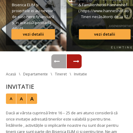
Biserica ELIM și 
& Familienhotel Hanneshof 
proiectele ei au nevoie 
( https://www.hanneshof.at/ ) 
de susținere financiară 
 Tineri necăsătoriți de la 17 
și în această perioadă 
ani în sus € 420/ p.P. 
dificilă.
(inclusiv Vollpension, 
vezi detalii
vezi detalii
activități, transport*) 
Lista conturilor bancare
Formular de înscriere 
Regulamentul taberei 
 *Având în vedere că o parte 
din transportul […]
Acasă
Departamente
Tineret
Invitatie
INVITATIE
A
A
A
Dacă ai vârsta cuprinsă între 16 – 25 de ani atunci consideră că 
orice invitație adresată tinerilor este valabilă și pentru tine. 
Întâlnirile , activitățile si implicarile noastre nu sunt doar pentru 
tinerii care sunt parte din Biserica ELIM ci si pentru tine. Ne-am 