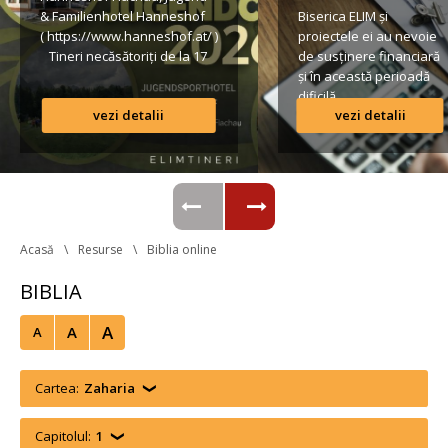
& Familienhotel Hanneshof 
Biserica ELIM și 
( https://www.hanneshof.at/ ) 
proiectele ei au nevoie 
 Tineri necăsătoriți de la 17 
de susținere financiară 
ani în sus € 420/ p.P. 
și în această perioadă 
(inclusiv Vollpension, 
dificilă.
vezi detalii
vezi detalii
activități, transport*) 
Formular de înscriere 
Lista conturilor bancare
Regulamentul taberei 
 *Având în vedere că o parte 
din transportul […]
Acasă
Resurse
Biblia online
BIBLIA
A
A
A
Cartea:
Zaharia
Capitolul:
1