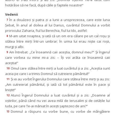
hotărâse să ne facă, după căile şi faptele noastre!”
Vedenii
În a douăzeci şi patra zi a lunii a unsprezecea, care este luna 
7
Şebat, în anul al doilea al lui Darius, cuvântul Domnului a vorbit 
prorocului Zaharia, fiul lui Berechia, fiul lui Ido, astfel:
M-am uitat noaptea, şi iată că un om era călare pe un cal roşu şi 
8
tătea între mirţi într-un umbrar; în urma lui erau nişte cai roşii, 
murgi şi albi.
Am întrebat: „Ce înseamnă caii aceştia, domnul meu?” Şi îngerul 
9
care vorbea cu mine mi-a zis: – Îţi voi arăta ce înseamnă caii 
aceştia!”
Omul care stătea între mirţi a luat cuvântul şi a zis: „Aceştia sunt 
10
aceia pe care i-a trimis Domnul să cutreiere pământul!”
Şi ei au vorbit Îngerului Domnului care stătea între mirţi şi au zis: 
11
„Am cutreierat pământul, şi iată că tot pământul este în pace şi 
liniştit!”
Atunci Îngerul Domnului a luat cuvântul şi a zis: „Doamne al 
12
oştirilor, până când nu vei avea milă de Ierusalim şi de cetăţile lui 
Iuda, pe care Te-ai mâniat în aceşti şaptezeci de ani?”
Domnul a răspuns cu vorbe bune, cu vorbe de mângâiere 
13