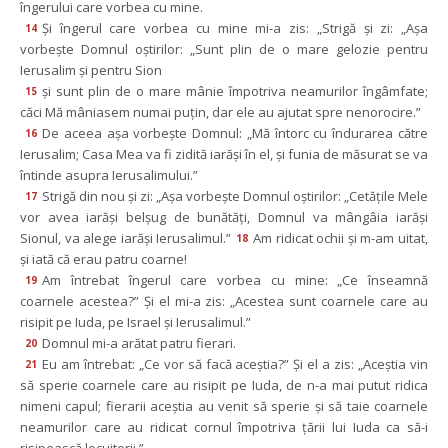
îngerului care vorbea cu mine.
Şi îngerul care vorbea cu mine mi-a zis: „Strigă şi zi: „Aşa 
14
vorbeşte Domnul oştirilor: „Sunt plin de o mare gelozie pentru 
Ierusalim şi pentru Sion
şi sunt plin de o mare mânie împotriva neamurilor îngâmfate; 
15
căci Mă mâniasem numai puţin, dar ele au ajutat spre nenorocire.”
De aceea aşa vorbeşte Domnul: „Mă întorc cu îndurarea către 
16
Ierusalim; Casa Mea va fi zidită iarăşi în el, şi funia de măsurat se va 
întinde asupra Ierusalimului.”
Strigă din nou şi zi: „Aşa vorbeşte Domnul oştirilor: „Cetăţile Mele 
17
vor avea iarăşi belşug de bunătăţi, Domnul va mângâia iarăşi 
Sionul, va alege iarăşi Ierusalimul.”
Am ridicat ochii şi m-am uitat, 
18
şi iată că erau patru coarne!
Am întrebat îngerul care vorbea cu mine: „Ce înseamnă 
19
coarnele acestea?” Şi el mi-a zis: „Acestea sunt coarnele care au 
risipit pe Iuda, pe Israel şi Ierusalimul.”
Domnul mi-a arătat patru fierari.
20
Eu am întrebat: „Ce vor să facă aceştia?” Şi el a zis: „Aceştia vin 
21
ă sperie coarnele care au risipit pe Iuda, de n-a mai putut ridica 
nimeni capul; fierarii aceştia au venit să sperie şi să taie coarnele 
neamurilor care au ridicat cornul împotriva ţării lui Iuda ca să-i 