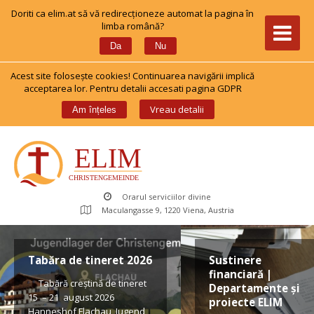
Doriti ca elim.at să vă redirecționeze automat la pagina în 
limba română?
 
Da
Nu
Acest site foloseşte cookies! Continuarea navigării implică 
acceptarea lor. Pentru detalii accesati pagina GDPR
 
Vreau detalii
Am înțele
Orarul serviciilor divine
Maculangasse 9, 1220 Viena, Austria
Tabăra de tineret 2026
Sustinere 
financiară | 
 Tabără creștină de tineret 
Departamente și 
15 – 21 august 2026 
proiecte ELIM
Hanneshof Flachau, Jugend 