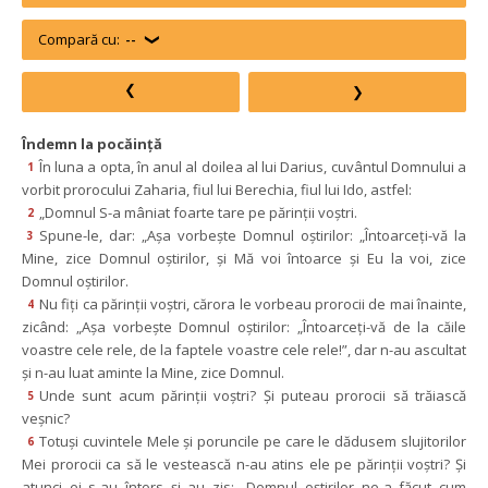
Compară cu:
--
Îndemn la pocăinţă
În luna a opta, în anul al doilea al lui Darius, cuvântul Domnului a 
1
vorbit prorocului Zaharia, fiul lui Berechia, fiul lui Ido, astfel:
„Domnul S-a mâniat foarte tare pe părinţii voştri.
2
Spune-le, dar: „Aşa vorbeşte Domnul oştirilor: „Întoarceţi-vă la 
3
Mine, zice Domnul oştirilor, şi Mă voi întoarce şi Eu la voi, zice 
Domnul oştirilor.
Nu fiţi ca părinţii voştri, cărora le vorbeau prorocii de mai înainte, 
4
zicând: „Aşa vorbeşte Domnul oştirilor: „Întoarceţi-vă de la căile 
voastre cele rele, de la faptele voastre cele rele!”, dar n-au ascultat 
şi n-au luat aminte la Mine, zice Domnul.
Unde sunt acum părinţii voştri? Şi puteau prorocii să trăiască 
5
veşnic?
Totuşi cuvintele Mele şi poruncile pe care le dădusem slujitorilor 
6
Mei prorocii ca să le vestească n-au atins ele pe părinţii voştri? Şi 
atunci ei s-au întors şi au zis: „Domnul oştirilor ne-a făcut cum 